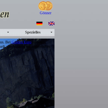
Gönner
Spezielles
aus. Bei
Golden Euro
stehen
ckelt, um Nutzern ein angenehmes